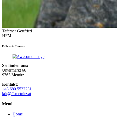
Taferner Gottfried
HFM
Follow & Contact
Sie finden uns:
Untermarkt 66
9363 Metnitz
Kontakt:
+43 680 5532231
kdt@ff-metnitz.at
Menü
Home