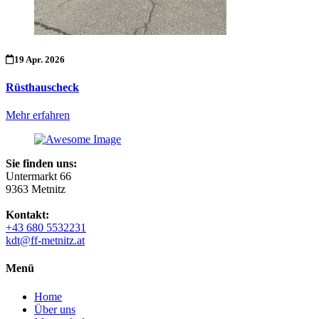
19 Apr. 2026
Rüsthauscheck
Mehr erfahren
Sie finden uns:
Untermarkt 66
9363 Metnitz
Kontakt:
+43 680 5532231
kdt@ff-metnitz.at
Menü
Home
Über uns