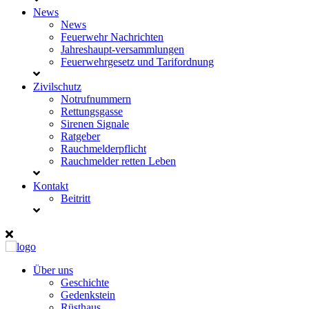
News
News
Feuerwehr Nachrichten
Jahreshaupt-versammlungen
Feuerwehrgesetz und Tarifordnung
Zivilschutz
Notrufnummern
Rettungsgasse
Sirenen Signale
Ratgeber
Rauchmelderpflicht
Rauchmelder retten Leben
Kontakt
Beitritt
Über uns
Geschichte
Gedenkstein
Rüsthaus