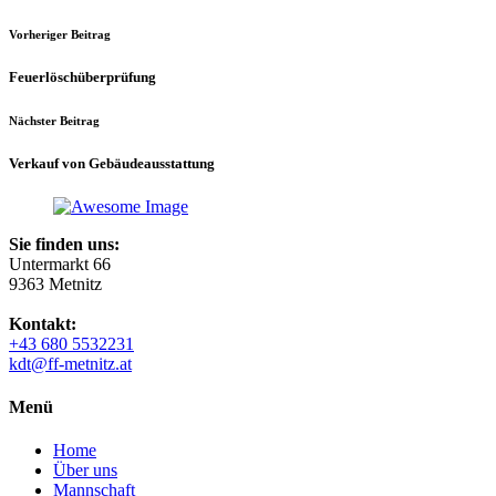
Vorheriger Beitrag
Feuerlöschüberprüfung
Nächster Beitrag
Verkauf von Gebäudeausstattung
Sie finden uns:
Untermarkt 66
9363 Metnitz
Kontakt:
+43 680 5532231
kdt@ff-metnitz.at
Menü
Home
Über uns
Mannschaft