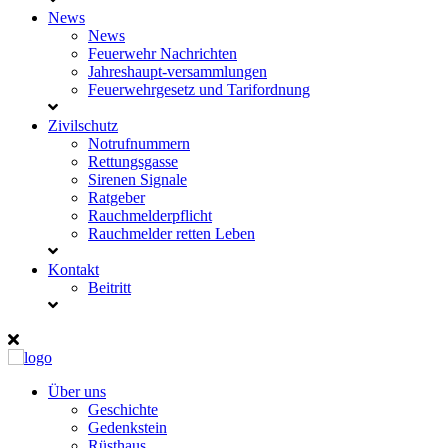
News
News
Feuerwehr Nachrichten
Jahreshaupt-versammlungen
Feuerwehrgesetz und Tarifordnung
Zivilschutz
Notrufnummern
Rettungsgasse
Sirenen Signale
Ratgeber
Rauchmelderpflicht
Rauchmelder retten Leben
Kontakt
Beitritt
Über uns
Geschichte
Gedenkstein
Rüsthaus