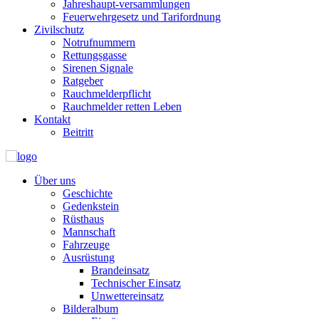
Jahreshaupt-versammlungen
Feuerwehrgesetz und Tarifordnung
Zivilschutz
Notrufnummern
Rettungsgasse
Sirenen Signale
Ratgeber
Rauchmelderpflicht
Rauchmelder retten Leben
Kontakt
Beitritt
Über uns
Geschichte
Gedenkstein
Rüsthaus
Mannschaft
Fahrzeuge
Ausrüstung
Brandeinsatz
Technischer Einsatz
Unwettereinsatz
Bilderalbum