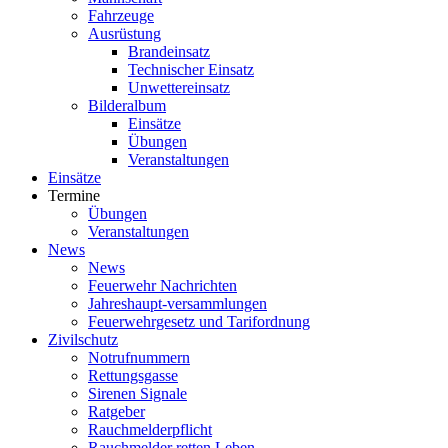
Fahrzeuge
Ausrüstung
Brandeinsatz
Technischer Einsatz
Unwettereinsatz
Bilderalbum
Einsätze
Übungen
Veranstaltungen
Einsätze
Termine
Übungen
Veranstaltungen
News
News
Feuerwehr Nachrichten
Jahreshaupt-versammlungen
Feuerwehrgesetz und Tarifordnung
Zivilschutz
Notrufnummern
Rettungsgasse
Sirenen Signale
Ratgeber
Rauchmelderpflicht
Rauchmelder retten Leben