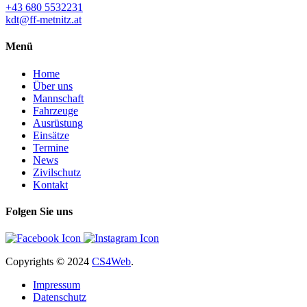
+43 680 5532231
kdt@ff-metnitz.at
Menü
Home
Über uns
Mannschaft
Fahrzeuge
Ausrüstung
Einsätze
Termine
News
Zivilschutz
Kontakt
Folgen Sie uns
Copyrights
© 2024
CS4Web
.
Impressum
Datenschutz