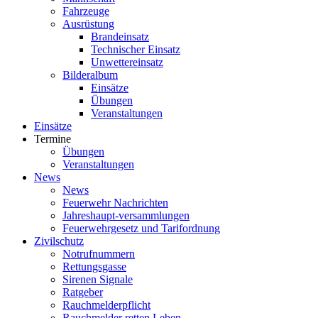
Fahrzeuge
Ausrüstung
Brandeinsatz
Technischer Einsatz
Unwettereinsatz
Bilderalbum
Einsätze
Übungen
Veranstaltungen
Einsätze
Termine
Übungen
Veranstaltungen
News
News
Feuerwehr Nachrichten
Jahreshaupt-versammlungen
Feuerwehrgesetz und Tarifordnung
Zivilschutz
Notrufnummern
Rettungsgasse
Sirenen Signale
Ratgeber
Rauchmelderpflicht
Rauchmelder retten Leben