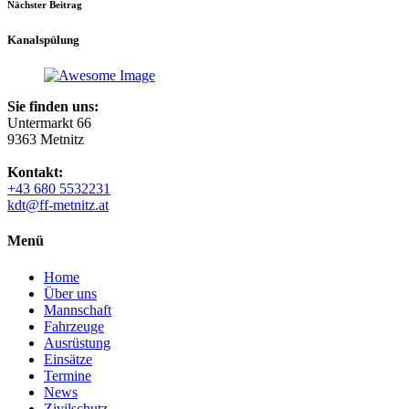
Nächster Beitrag
Kanalspülung
Sie finden uns:
Untermarkt 66
9363 Metnitz
Kontakt:
+43 680 5532231
kdt@ff-metnitz.at
Menü
Home
Über uns
Mannschaft
Fahrzeuge
Ausrüstung
Einsätze
Termine
News
Zivilschutz