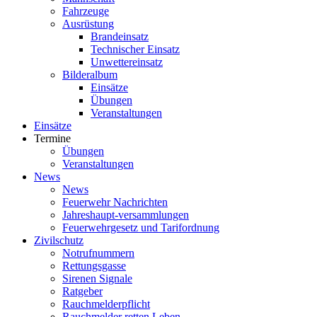
Fahrzeuge
Ausrüstung
Brandeinsatz
Technischer Einsatz
Unwettereinsatz
Bilderalbum
Einsätze
Übungen
Veranstaltungen
Einsätze
Termine
Übungen
Veranstaltungen
News
News
Feuerwehr Nachrichten
Jahreshaupt-versammlungen
Feuerwehrgesetz und Tarifordnung
Zivilschutz
Notrufnummern
Rettungsgasse
Sirenen Signale
Ratgeber
Rauchmelderpflicht
Rauchmelder retten Leben