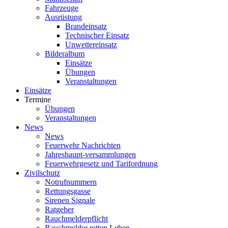
Fahrzeuge
Ausrüstung
Brandeinsatz
Technischer Einsatz
Unwettereinsatz
Bilderalbum
Einsätze
Übungen
Veranstaltungen
Einsätze
Termine
Übungen
Veranstaltungen
News
News
Feuerwehr Nachrichten
Jahreshaupt-versammlungen
Feuerwehrgesetz und Tarifordnung
Zivilschutz
Notrufnummern
Rettungsgasse
Sirenen Signale
Ratgeber
Rauchmelderpflicht
Rauchmelder retten Leben