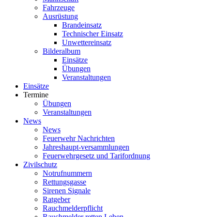
Fahrzeuge
Ausrüstung
Brandeinsatz
Technischer Einsatz
Unwettereinsatz
Bilderalbum
Einsätze
Übungen
Veranstaltungen
Einsätze
Termine
Übungen
Veranstaltungen
News
News
Feuerwehr Nachrichten
Jahreshaupt-versammlungen
Feuerwehrgesetz und Tarifordnung
Zivilschutz
Notrufnummern
Rettungsgasse
Sirenen Signale
Ratgeber
Rauchmelderpflicht
Rauchmelder retten Leben