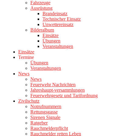
Fahrzeuge
Ausrüstung
Brandeinsatz
Technischer Einsatz
Unwettereinsatz
Bilderalbum
Einsätze
Übungen
Veranstaltungen
Einsätze
Termine
Übungen
Veranstaltungen
News
News
Feuerwehr Nachrichten
Jahreshaupt-versammlungen
Feuerwehrgesetz und Tarifordnung
Zivilschutz
Notrufnummern
Rettungsgasse
Sirenen Signale
Ratgeber
Rauchmelderpflicht
Rauchmelder retten Leben