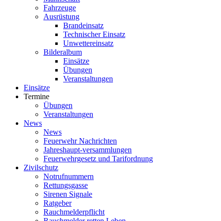
Fahrzeuge
Ausrüstung
Brandeinsatz
Technischer Einsatz
Unwettereinsatz
Bilderalbum
Einsätze
Übungen
Veranstaltungen
Einsätze
Termine
Übungen
Veranstaltungen
News
News
Feuerwehr Nachrichten
Jahreshaupt-versammlungen
Feuerwehrgesetz und Tarifordnung
Zivilschutz
Notrufnummern
Rettungsgasse
Sirenen Signale
Ratgeber
Rauchmelderpflicht
Rauchmelder retten Leben