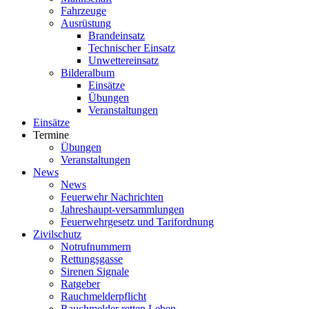
Fahrzeuge
Ausrüstung
Brandeinsatz
Technischer Einsatz
Unwettereinsatz
Bilderalbum
Einsätze
Übungen
Veranstaltungen
Einsätze
Termine
Übungen
Veranstaltungen
News
News
Feuerwehr Nachrichten
Jahreshaupt-versammlungen
Feuerwehrgesetz und Tarifordnung
Zivilschutz
Notrufnummern
Rettungsgasse
Sirenen Signale
Ratgeber
Rauchmelderpflicht
Rauchmelder retten Leben