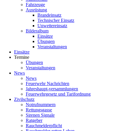
Fahrzeuge
Ausrüstung
Brandeinsatz
Technischer Einsatz
Unwettereinsatz
Bilderalbum
Einsätze
Übungen
Veranstaltungen
Einsätze
Termine
Übungen
Veranstaltungen
News
News
Feuerwehr Nachrichten
Jahreshaupt-versammlungen
Feuerwehrgesetz und Tarifordnung
Zivilschutz
Notrufnummern
Rettungsgasse
Sirenen Signale
Ratgeber
Rauchmelderpflicht
Rauchmelder retten Leben