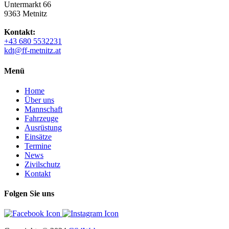
Untermarkt 66
9363 Metnitz
Kontakt:
+43 680 5532231
kdt@ff-metnitz.at
Menü
Home
Über uns
Mannschaft
Fahrzeuge
Ausrüstung
Einsätze
Termine
News
Zivilschutz
Kontakt
Folgen Sie uns