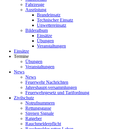
Fahrzeuge
Ausrüstung
Brandeinsatz
Technischer Einsatz
Unwettereinsatz
Bilderalbum
Einsätze
Übungen
Veranstaltungen
Einsätze
Termine
Übungen
Veranstaltungen
News
News
Feuerwehr Nachrichten
Jahreshaupt-versammlungen
Feuerwehrgesetz und Tarifordnung
Zivilschutz
Notrufnummern
Rettungsgasse
Sirenen Signale
Ratgeber
Rauchmelderpflicht
Rauchmelder retten Leben