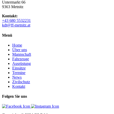
Untermarkt 66
9363 Metnitz
Kontakt:
+43 680 5532231
kdt@ff-metnitz.at
Menü
Home
Über uns
Mannschaft
Fahrzeuge
Ausrüstung
Einsätze
Termine
News
Zivilschutz
Kontakt
Folgen Sie uns