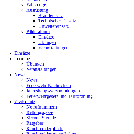
Fahrzeuge
Ausrüstung
Brandeinsatz
Technischer Einsatz
Unwettereinsatz
Bilderalbum
Einsätze
Übungen
Veranstaltungen
Einsätze
Termine
Übungen
Veranstaltungen
News
News
Feuerwehr Nachrichten
Jahreshaupt-versammlungen
Feuerwehrgesetz und Tarifordnung
Zivilschutz
Notrufnummern
Rettungsgasse
Sirenen Signale
Ratgeber
Rauchmelderpflicht
Rauchmelder retten Leben