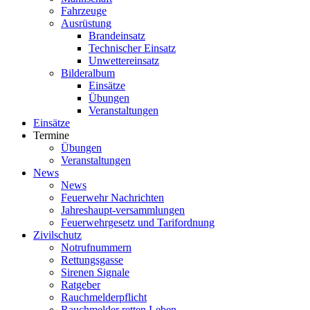
Fahrzeuge
Ausrüstung
Brandeinsatz
Technischer Einsatz
Unwettereinsatz
Bilderalbum
Einsätze
Übungen
Veranstaltungen
Einsätze
Termine
Übungen
Veranstaltungen
News
News
Feuerwehr Nachrichten
Jahreshaupt-versammlungen
Feuerwehrgesetz und Tarifordnung
Zivilschutz
Notrufnummern
Rettungsgasse
Sirenen Signale
Ratgeber
Rauchmelderpflicht
Rauchmelder retten Leben