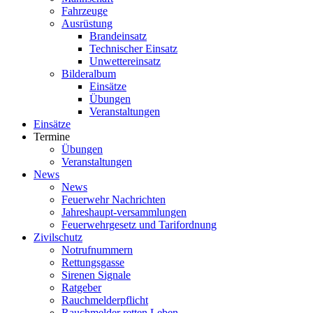
Fahrzeuge
Ausrüstung
Brandeinsatz
Technischer Einsatz
Unwettereinsatz
Bilderalbum
Einsätze
Übungen
Veranstaltungen
Einsätze
Termine
Übungen
Veranstaltungen
News
News
Feuerwehr Nachrichten
Jahreshaupt-versammlungen
Feuerwehrgesetz und Tarifordnung
Zivilschutz
Notrufnummern
Rettungsgasse
Sirenen Signale
Ratgeber
Rauchmelderpflicht
Rauchmelder retten Leben