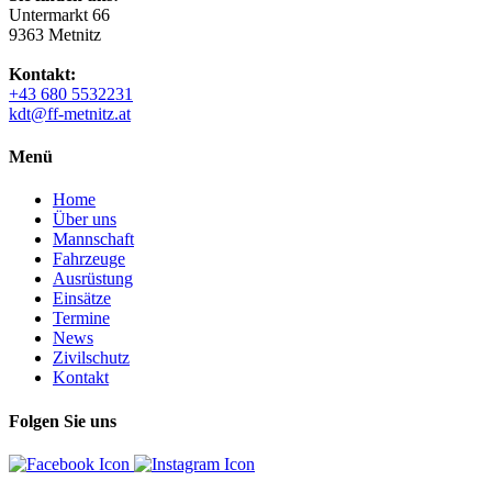
Untermarkt 66
9363 Metnitz
Kontakt:
+43 680 5532231
kdt@ff-metnitz.at
Menü
Home
Über uns
Mannschaft
Fahrzeuge
Ausrüstung
Einsätze
Termine
News
Zivilschutz
Kontakt
Folgen Sie uns