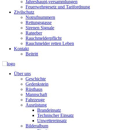
Jahreshaupt-versammlungen
Feuerwehrgesetz und Tarifordnung
Zivilschutz
Notrufnummern
Rettungsgasse
Sirenen Signale
Ratgeber
Rauchmelderpflicht
Rauchmelder retten Leben
Kontakt
Beitritt
Über uns
Geschichte
Gedenkstein
Rüsthaus
Mannschaft
Fahrzeuge
Ausrüstung
Brandeinsatz
Technischer Einsatz
Unwettereinsatz
Bilderalbum