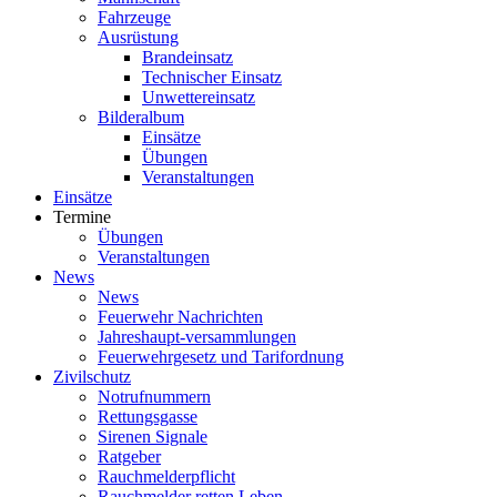
Fahrzeuge
Ausrüstung
Brandeinsatz
Technischer Einsatz
Unwettereinsatz
Bilderalbum
Einsätze
Übungen
Veranstaltungen
Einsätze
Termine
Übungen
Veranstaltungen
News
News
Feuerwehr Nachrichten
Jahreshaupt-versammlungen
Feuerwehrgesetz und Tarifordnung
Zivilschutz
Notrufnummern
Rettungsgasse
Sirenen Signale
Ratgeber
Rauchmelderpflicht
Rauchmelder retten Leben