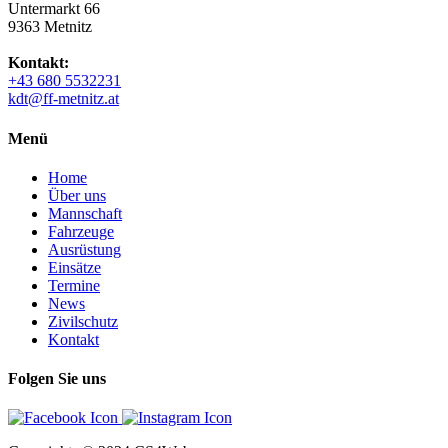
Untermarkt 66
9363 Metnitz
Kontakt:
+43 680 5532231
kdt@ff-metnitz.at
Menü
Home
Über uns
Mannschaft
Fahrzeuge
Ausrüstung
Einsätze
Termine
News
Zivilschutz
Kontakt
Folgen Sie uns