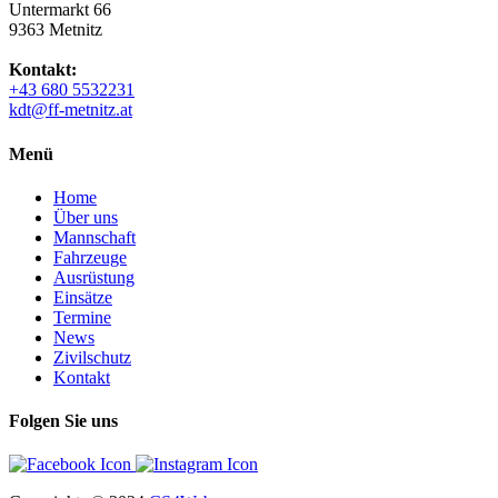
Untermarkt 66
9363 Metnitz
Kontakt:
+43 680 5532231
kdt@ff-metnitz.at
Menü
Home
Über uns
Mannschaft
Fahrzeuge
Ausrüstung
Einsätze
Termine
News
Zivilschutz
Kontakt
Folgen Sie uns