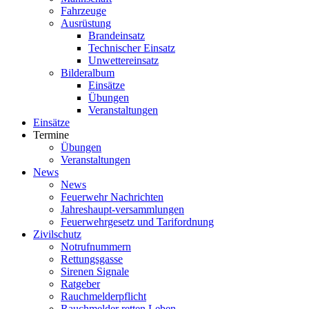
Fahrzeuge
Ausrüstung
Brandeinsatz
Technischer Einsatz
Unwettereinsatz
Bilderalbum
Einsätze
Übungen
Veranstaltungen
Einsätze
Termine
Übungen
Veranstaltungen
News
News
Feuerwehr Nachrichten
Jahreshaupt-versammlungen
Feuerwehrgesetz und Tarifordnung
Zivilschutz
Notrufnummern
Rettungsgasse
Sirenen Signale
Ratgeber
Rauchmelderpflicht
Rauchmelder retten Leben