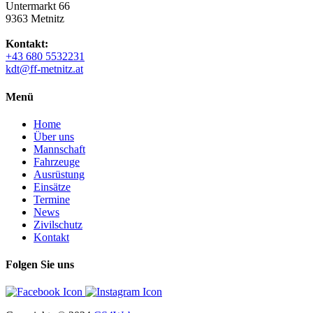
Untermarkt 66
9363 Metnitz
Kontakt:
+43 680 5532231
kdt@ff-metnitz.at
Menü
Home
Über uns
Mannschaft
Fahrzeuge
Ausrüstung
Einsätze
Termine
News
Zivilschutz
Kontakt
Folgen Sie uns