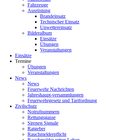
Fahrzeuge
Ausrüstung
Brandeinsatz
Technischer Einsatz
Unwettereinsatz
Bilderalbum
Einsätze
Übungen
Veranstaltungen
Einsätze
Termine
Übungen
Veranstaltungen
News
News
Feuerwehr Nachrichten
Jahreshaupt-versammlungen
Feuerwehrgesetz und Tarifordnung
Zivilschutz
Notrufnummern
Rettungsgasse
Sirenen Signale
Ratgeber
Rauchmelderpflicht
Rauchmelder retten Leben