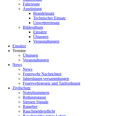
Fahrzeuge
Ausrüstung
Brandeinsatz
Technischer Einsatz
Unwettereinsatz
Bilderalbum
Einsätze
Übungen
Veranstaltungen
Einsätze
Termine
Übungen
Veranstaltungen
News
News
Feuerwehr Nachrichten
Jahreshaupt-versammlungen
Feuerwehrgesetz und Tarifordnung
Zivilschutz
Notrufnummern
Rettungsgasse
Sirenen Signale
Ratgeber
Rauchmelderpflicht
Rauchmelder retten Leben