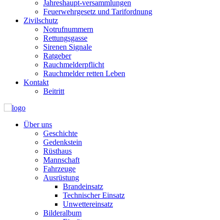
Jahreshaupt-versammlungen
Feuerwehrgesetz und Tarifordnung
Zivilschutz
Notrufnummern
Rettungsgasse
Sirenen Signale
Ratgeber
Rauchmelderpflicht
Rauchmelder retten Leben
Kontakt
Beitritt
Über uns
Geschichte
Gedenkstein
Rüsthaus
Mannschaft
Fahrzeuge
Ausrüstung
Brandeinsatz
Technischer Einsatz
Unwettereinsatz
Bilderalbum