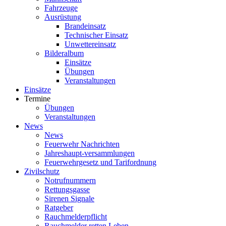
Fahrzeuge
Ausrüstung
Brandeinsatz
Technischer Einsatz
Unwettereinsatz
Bilderalbum
Einsätze
Übungen
Veranstaltungen
Einsätze
Termine
Übungen
Veranstaltungen
News
News
Feuerwehr Nachrichten
Jahreshaupt-versammlungen
Feuerwehrgesetz und Tarifordnung
Zivilschutz
Notrufnummern
Rettungsgasse
Sirenen Signale
Ratgeber
Rauchmelderpflicht
Rauchmelder retten Leben