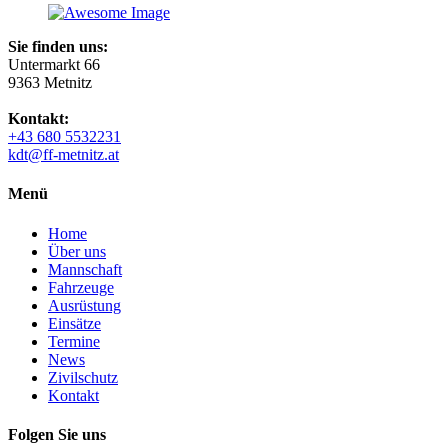
Sie finden uns:
Untermarkt 66
9363 Metnitz
Kontakt:
+43 680 5532231
kdt@ff-metnitz.at
Menü
Home
Über uns
Mannschaft
Fahrzeuge
Ausrüstung
Einsätze
Termine
News
Zivilschutz
Kontakt
Folgen Sie uns