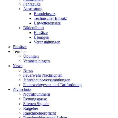
Fahrzeuge
Ausrüstung
Brandeinsatz
Technischer Einsatz
Unwettereinsatz
Bilderalbum
Einsätze
Übungen
Veranstaltungen
Einsätze
Termine
Übungen
Veranstaltungen
News
News
Feuerwehr Nachrichten
Jahreshaupt-versammlungen
Feuerwehrgesetz und Tarifordnung
Zivilschutz
Notrufnummern
Rettungsgasse
Sirenen Signale
Ratgeber
Rauchmelderpflicht
Rauchmelder retten Leben