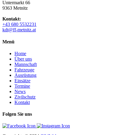
Untermarkt 66
9363 Metnitz
Kontakt:
+43 680 5532231
kdt@ff-metnitz.at
Menü
Home
Über uns
Mannschaft
Fahrzeuge
Ausrüstung
Einsätze
Termine
News
Zivilschutz
Kontakt
Folgen Sie uns