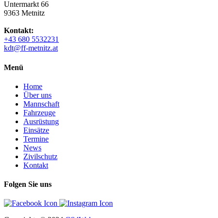
Untermarkt 66
9363 Metnitz
Kontakt:
+43 680 5532231
kdt@ff-metnitz.at
Menü
Home
Über uns
Mannschaft
Fahrzeuge
Ausrüstung
Einsätze
Termine
News
Zivilschutz
Kontakt
Folgen Sie uns