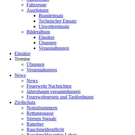
Fahrzeuge
Ausrüstung
Brandeinsatz
Technischer Einsatz
Unwettereinsatz
Bilderalbum
Einsätze
Übungen
Veranstaltungen
Einsätze
Termine
Übungen
Veranstaltungen
News
News
Feuerwehr Nachrichten
Jahreshaupt-versammlungen
Feuerwehrgesetz und Tarifordnung
Zivilschutz
Notrufnummern
Rettungsgasse
Sirenen Signale
Ratgeber
Rauchmelderpflicht
Rauchmelder retten Leben