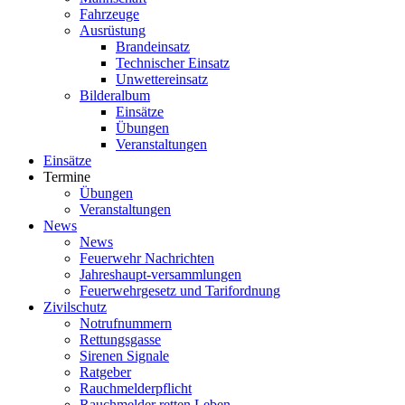
Fahrzeuge
Ausrüstung
Brandeinsatz
Technischer Einsatz
Unwettereinsatz
Bilderalbum
Einsätze
Übungen
Veranstaltungen
Einsätze
Termine
Übungen
Veranstaltungen
News
News
Feuerwehr Nachrichten
Jahreshaupt-versammlungen
Feuerwehrgesetz und Tarifordnung
Zivilschutz
Notrufnummern
Rettungsgasse
Sirenen Signale
Ratgeber
Rauchmelderpflicht
Rauchmelder retten Leben