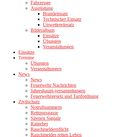
Fahrzeuge
Ausrüstung
Brandeinsatz
Technischer Einsatz
Unwettereinsatz
Bilderalbum
Einsätze
Übungen
Veranstaltungen
Einsätze
Termine
Übungen
Veranstaltungen
News
News
Feuerwehr Nachrichten
Jahreshaupt-versammlungen
Feuerwehrgesetz und Tarifordnung
Zivilschutz
Notrufnummern
Rettungsgasse
Sirenen Signale
Ratgeber
Rauchmelderpflicht
Rauchmelder retten Leben