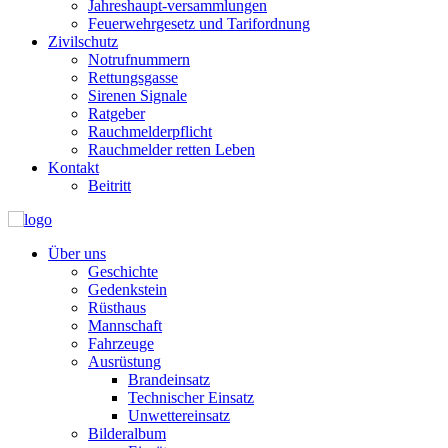
Jahreshaupt-versammlungen
Feuerwehrgesetz und Tarifordnung
Zivilschutz
Notrufnummern
Rettungsgasse
Sirenen Signale
Ratgeber
Rauchmelderpflicht
Rauchmelder retten Leben
Kontakt
Beitritt
Über uns
Geschichte
Gedenkstein
Rüsthaus
Mannschaft
Fahrzeuge
Ausrüstung
Brandeinsatz
Technischer Einsatz
Unwettereinsatz
Bilderalbum