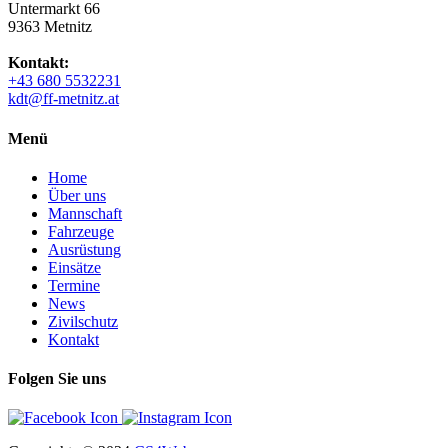
Untermarkt 66
9363 Metnitz
Kontakt:
+43 680 5532231
kdt@ff-metnitz.at
Menü
Home
Über uns
Mannschaft
Fahrzeuge
Ausrüstung
Einsätze
Termine
News
Zivilschutz
Kontakt
Folgen Sie uns