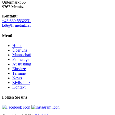
Untermarkt 66
9363 Metnitz
Kontakt:
+43 680 5532231
kdt@ff-metnitz.at
Menü
Home
Über uns
Mannschaft
Fahrzeuge
Ausrüstung
Einsätze
Termine
News
Zivilschutz
Kontakt
Folgen Sie uns