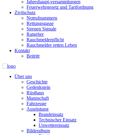
Jahreshaupt-versammlungen
Feuerwehrgesetz und Tarifordnung
Zivilschutz
Notrufnummern
Rettungsgasse
Sirenen Signale
Ratgeber
Rauchmelderpflicht
Rauchmelder retten Leben
Kontakt
Beitritt
Über uns
Geschichte
Gedenkstein
Rüsthaus
Mannschaft
Fahrzeuge
Ausrüstung
Brandeinsatz
Technischer Einsatz
Unwettereinsatz
Bilderalbum