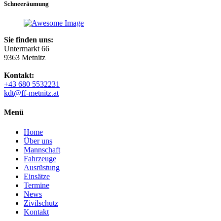
Schneeräumung
Sie finden uns:
Untermarkt 66
9363 Metnitz
Kontakt:
+43 680 5532231
kdt@ff-metnitz.at
Menü
Home
Über uns
Mannschaft
Fahrzeuge
Ausrüstung
Einsätze
Termine
News
Zivilschutz
Kontakt