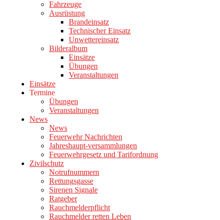
Fahrzeuge
Ausrüstung
Brandeinsatz
Technischer Einsatz
Unwettereinsatz
Bilderalbum
Einsätze
Übungen
Veranstaltungen
Einsätze
Termine
Übungen
Veranstaltungen
News
News
Feuerwehr Nachrichten
Jahreshaupt-versammlungen
Feuerwehrgesetz und Tarifordnung
Zivilschutz
Notrufnummern
Rettungsgasse
Sirenen Signale
Ratgeber
Rauchmelderpflicht
Rauchmelder retten Leben