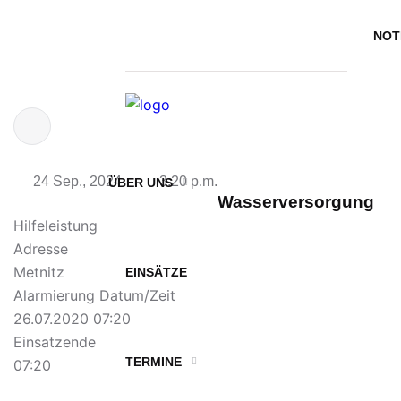
NO
24 Sep., 2024
3:20 p.m.
ÜBER UNS
Wasserversorgung
Hilfeleistung
Adresse
Metnitz
EINSÄTZE
Alarmierung Datum/Zeit
26.07.2020 07:20
Einsatzende
TERMINE
07:20