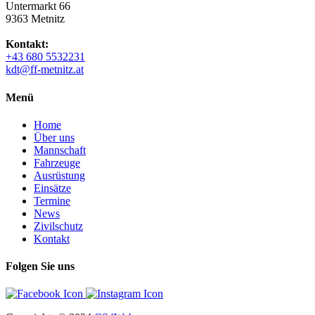
Untermarkt 66
9363 Metnitz
Kontakt:
+43 680 5532231
kdt@ff-metnitz.at
Menü
Home
Über uns
Mannschaft
Fahrzeuge
Ausrüstung
Einsätze
Termine
News
Zivilschutz
Kontakt
Folgen Sie uns