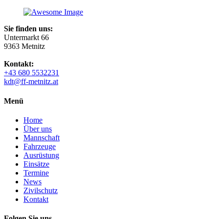
Sie finden uns:
Untermarkt 66
9363 Metnitz
Kontakt:
+43 680 5532231
kdt@ff-metnitz.at
Menü
Home
Über uns
Mannschaft
Fahrzeuge
Ausrüstung
Einsätze
Termine
News
Zivilschutz
Kontakt
Folgen Sie uns