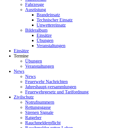
Fahrzeuge
Ausrüstung
Brandeinsatz
Technischer Einsatz
Unwettereinsatz
Bilderalbum
Einsätze
Übungen
Veranstaltungen
Einsätze
Termine
Übungen
Veranstaltungen
News
News
Feuerwehr Nachrichten
Jahreshaupt-versammlungen
Feuerwehrgesetz und Tarifordnung
Zivilschutz
Notrufnummern
Rettungsgasse
Sirenen Signale
Ratgeber
Rauchmelderpflicht
Rauchmelder retten Leben