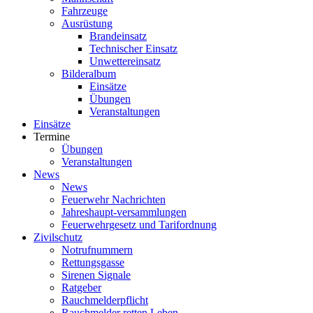
Fahrzeuge
Ausrüstung
Brandeinsatz
Technischer Einsatz
Unwettereinsatz
Bilderalbum
Einsätze
Übungen
Veranstaltungen
Einsätze
Termine
Übungen
Veranstaltungen
News
News
Feuerwehr Nachrichten
Jahreshaupt-versammlungen
Feuerwehrgesetz und Tarifordnung
Zivilschutz
Notrufnummern
Rettungsgasse
Sirenen Signale
Ratgeber
Rauchmelderpflicht
Rauchmelder retten Leben